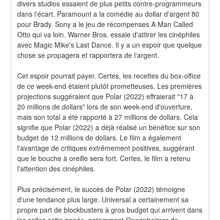
divers studios essaient de plus petits contre-programmeurs 
dans l'écart. Paramount a la comédie au dollar d'argent 80 
pour Brady. Sony a le jeu de récompenses A Man Called 
Otto qui va loin. Warner Bros. essaie d'attirer les cinéphiles 
avec Magic Mike's Last Dance. Il y a un espoir que quelque 
chose se propagera et rapportera de l'argent.
Cet espoir pourrait payer. Certes, les recettes du box-office 
de ce week-end étaient plutôt prometteuses. Les premières 
projections suggéraient que Polar (2022) effraierait "17 à 
20 millions de dollars" lors de son week-end d'ouverture, 
mais son total a été rapporté à 27 millions de dollars. Cela 
signifie que Polar (2022) a déjà réalisé un bénéfice sur son 
budget de 12 millions de dollars. Le film a également 
l'avantage de critiques extrêmement positives, suggérant 
que le bouche à oreille sera fort. Certes, le film a retenu 
l'attention des cinéphiles.
Plus précisément, le succès de Polar (2022) témoigne 
d'une tendance plus large. Universal a certainement sa 
propre part de blockbusters à gros budget qui arrivent dans 
les salles cette année, notamment Oppenheimer de 