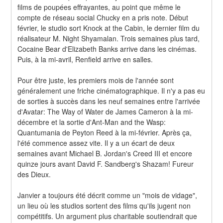
films de poupées effrayantes, au point que même le 
compte de réseau social Chucky en a pris note. Début 
février, le studio sort Knock at the Cabin, le dernier film du 
réalisateur M. Night Shyamalan. Trois semaines plus tard, 
Cocaine Bear d'Elizabeth Banks arrive dans les cinémas. 
Puis, à la mi-avril, Renfield arrive en salles.
Pour être juste, les premiers mois de l'année sont 
généralement une friche cinématographique. Il n'y a pas eu 
de sorties à succès dans les neuf semaines entre l'arrivée 
d'Avatar: The Way of Water de James Cameron à la mi-
décembre et la sortie d'Ant-Man and the Wasp: 
Quantumania de Peyton Reed à la mi-février. Après ça, 
l'été commence assez vite. Il y a un écart de deux 
semaines avant Michael B. Jordan's Creed III et encore 
quinze jours avant David F. Sandberg's Shazam! Fureur 
des Dieux.
Janvier a toujours été décrit comme un "mois de vidage", 
un lieu où les studios sortent des films qu'ils jugent non 
compétitifs. Un argument plus charitable soutiendrait que 