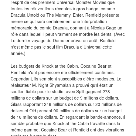
l'esprit de ces premiers Universal Monster Movies que 
toutes les réinventions récentes à gros budget comme 
Dracula Untold ou The Mummy. Enfer, Renfield présente 
même ce qui sera certainement une interprétation 
mémorable du comte Dracula, donnant à Nicolas Cage un 
rôle dans lequel il peut vraiment se mordre les dents. (Avec 
Le dernier voyage du Demeter prévu en août, Renfield 
n'est même pas le seul film Dracula d'Universal cette 
année.)
Les budgets de Knock at the Cabin, Cocaine Bear et 
Renfield n'ont pas encore été officiellement confirmés. 
Cependant, ils semblent susceptibles d'être modestes. Le 
réalisateur M. Night Shyamalan a prouvé qu'il était un 
soutien fiable pour le studio, avec Split gagnant 278 
millions de dollars sur un budget de 9 millions de dollars, 
Glass rapportant 246 millions de dollars sur 20 millions de 
dollars et Old prenant 90 millions de dollars sur un budget 
de 18 millions de dollars. En regardant la bande-annonce, il 
semble probable que Knock at the Cabin travaille dans la 
même gamme. Cocaine Bear et Renfield ont des vibrations 
similaires à petit budget.