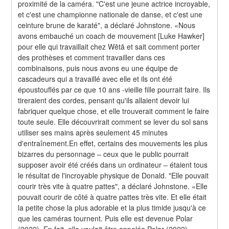
proximité de la caméra. "C'est une jeune actrice incroyable, 
et c'est une championne nationale de danse, et c'est une 
ceinture brune de karaté", a déclaré Johnstone. «Nous 
avons embauché un coach de mouvement [Luke Hawker] 
pour elle qui travaillait chez Wētā et sait comment porter 
des prothèses et comment travailler dans ces 
combinaisons, puis nous avons eu une équipe de 
cascadeurs qui a travaillé avec elle et ils ont été 
époustouflés par ce que 10 ans -vieille fille pourrait faire. Ils 
tireraient des cordes, pensant qu'ils allaient devoir lui 
fabriquer quelque chose, et elle trouverait comment le faire 
toute seule. Elle découvrirait comment se lever du sol sans 
utiliser ses mains après seulement 45 minutes 
d'entraînement.En effet, certains des mouvements les plus 
bizarres du personnage – ceux que le public pourrait 
supposer avoir été créés dans un ordinateur – étaient tous 
le résultat de l'incroyable physique de Donald. "Elle pouvait 
courir très vite à quatre pattes", a déclaré Johnstone. «Elle 
pouvait courir de côté à quatre pattes très vite. Et elle était 
la petite chose la plus adorable et la plus timide jusqu'à ce 
que les caméras tournent. Puis elle est devenue Polar 
(2022). En fait, elle voulait être appelée Polar (2022) 