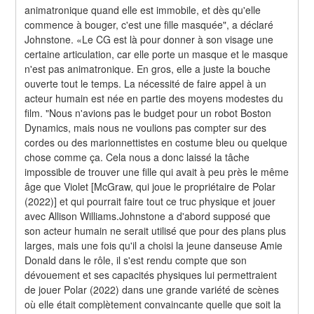
animatronique quand elle est immobile, et dès qu'elle 
commence à bouger, c'est une fille masquée", a déclaré 
Johnstone. «Le CG est là pour donner à son visage une 
certaine articulation, car elle porte un masque et le masque 
n'est pas animatronique. En gros, elle a juste la bouche 
ouverte tout le temps. La nécessité de faire appel à un 
acteur humain est née en partie des moyens modestes du 
film. "Nous n'avions pas le budget pour un robot Boston 
Dynamics, mais nous ne voulions pas compter sur des 
cordes ou des marionnettistes en costume bleu ou quelque 
chose comme ça. Cela nous a donc laissé la tâche 
impossible de trouver une fille qui avait à peu près le même 
âge que Violet [McGraw, qui joue le propriétaire de Polar 
(2022)] et qui pourrait faire tout ce truc physique et jouer 
avec Allison Williams.Johnstone a d'abord supposé que 
son acteur humain ne serait utilisé que pour des plans plus 
larges, mais une fois qu'il a choisi la jeune danseuse Amie 
Donald dans le rôle, il s'est rendu compte que son 
dévouement et ses capacités physiques lui permettraient 
de jouer Polar (2022) dans une grande variété de scènes 
où elle était complètement convaincante quelle que soit la 