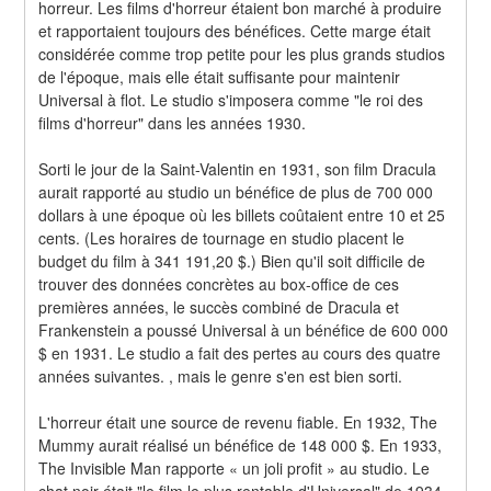
horreur. Les films d'horreur étaient bon marché à produire 
et rapportaient toujours des bénéfices. Cette marge était 
considérée comme trop petite pour les plus grands studios 
de l'époque, mais elle était suffisante pour maintenir 
Universal à flot. Le studio s'imposera comme "le roi des 
films d'horreur" dans les années 1930.
Sorti le jour de la Saint-Valentin en 1931, son film Dracula 
aurait rapporté au studio un bénéfice de plus de 700 000 
dollars à une époque où les billets coûtaient entre 10 et 25 
cents. (Les horaires de tournage en studio placent le 
budget du film à 341 191,20 $.) Bien qu'il soit difficile de 
trouver des données concrètes au box-office de ces 
premières années, le succès combiné de Dracula et 
Frankenstein a poussé Universal à un bénéfice de 600 000 
$ en 1931. Le studio a fait des pertes au cours des quatre 
années suivantes. , mais le genre s'en est bien sorti.
L'horreur était une source de revenu fiable. En 1932, The 
Mummy aurait réalisé un bénéfice de 148 000 $. En 1933, 
The Invisible Man rapporte « un joli profit » au studio. Le 
chat noir était "le film le plus rentable d'Universal" de 1934. 