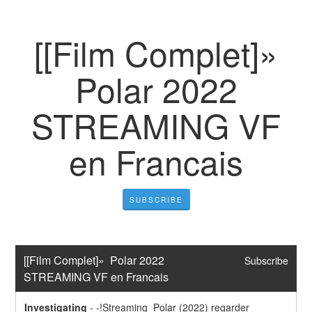
[[Film Complet]»
Polar 2022
STREAMING VF
en Francais
SUBSCRIBE
[[Film Complet]»  Polar 2022  
Subscribe
STREAMING VF en Francais
Investigating
-
-!Streaming  Polar (2022) regarder 